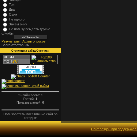
Три
Два
Один
Не одного
Зачем они?
Не пользуюсь,есть другие
службы
Результаты
|
Архив опросов
Всего ответов:
36
Статистика сайта/Счетчики
Онлайн всего:
1
Гостей:
1
Пользователей:
0
Пользователи посетившие сайт за
сегодня:
Сайт создан при поддержке S