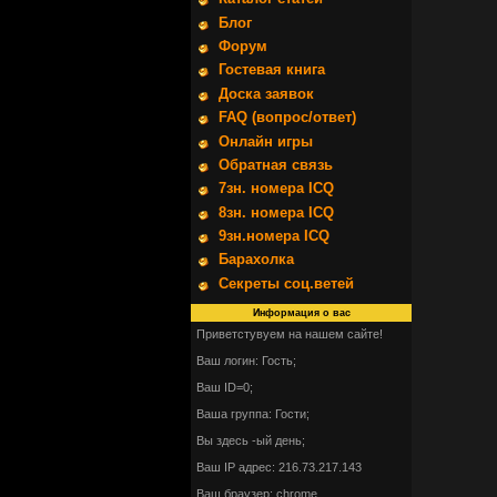
Блог
Форум
Гостевая книга
Доска заявок
FAQ (вопрос/ответ)
Онлайн игры
Обратная связь
7зн. номера ICQ
8зн. номера ICQ
9зн.номера ICQ
Барахолка
Секреты соц.ветей
Информация о вас
Приветстувуем на нашем сайте!
Ваш логин: Гость;
Ваш ID=0;
Ваша группа: Гости;
Вы здесь -ый день;
Ваш IP адрес: 216.73.217.143
Ваш браузер: chrome