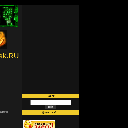
ak.RU
Поиск
атель.
Друзья сайта